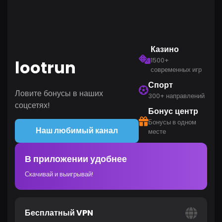
Казино
1500+
lootrun
современных игр
Спорт
Ловите бонусы в наших
300+ направлений
соцсетях!
Бонус центр
Бонусы в одном
Наш любимый канал
месте
В приложении удобнее
Скачивай и выигрывай!
Бесплатный VPN